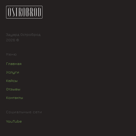
Эдуард Остроброд
2026 ©
Меню
Главная
Услуги
Кейсы
Отзывы
Контакты
Социальные сети
YouTube